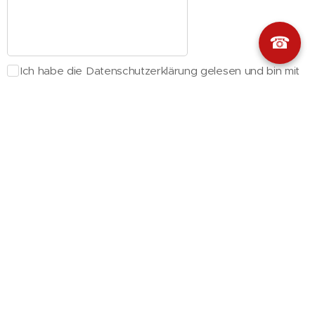
☎
Ich habe die Datenschutzerklärung gelesen und bin mit
der Verarbeitung meiner Daten zur Bearbeitung
meiner Anfrage einverstanden.
Abschicken
Waldemar Schumacher
Fliesen-, Platten- und Mosaikleger-Meister
Lange Str. 28